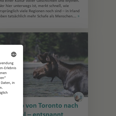
nd einer Kultur voller Geschichten und Mythen.
er hier unterwegs ist, merkt schnell, wie
rsprünglich viele Regionen noch sind – in Irland
eben tatsächlich mehr Schafe als Menschen.…
»
Roadtrip von Toronto nach
Montreal – entspannt