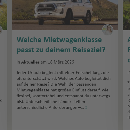
Welche Mietwagenklasse
passt zu deinem Reiseziel?
In
am 18 März 2026
Aktuelles
I
Jeder Urlaub beginnt mit einer Entscheidung, die
oft unterschätzt wird: Welches Auto begleitet dich
Z
auf deiner Reise? Die Wahl der passenden
b
Mietwagenklasse hat großen Einfluss darauf, wie
a
flexibel, komfortabel und entspannt du unterwegs
nd
R
bist. Unterschiedliche Länder stellen
b
unterschiedliche Anforderungen –…
»
d
f