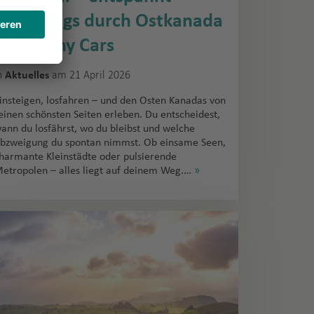
unterwegs durch Ostkanada
mit Sunny Cars
n
am 21 April 2026
Aktuelles
insteigen, losfahren – und den Osten Kanadas von
einen schönsten Seiten erleben. Du entscheidest,
ann du losfährst, wo du bleibst und welche
bzweigung du spontan nimmst. Ob einsame Seen,
harmante Kleinstädte oder pulsierende
etropolen – alles liegt auf deinem Weg.…
»