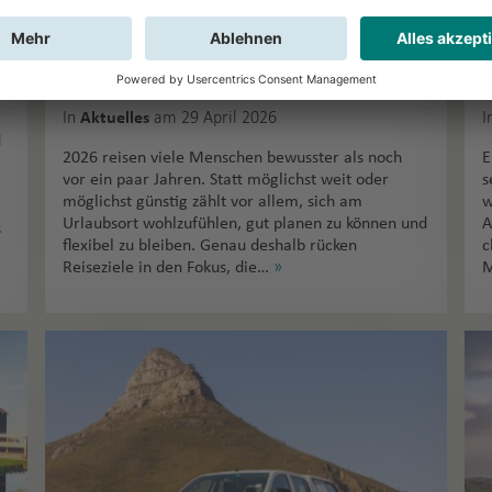
jetzt besonders gefragt –
und warum
In
am 29 April 2026
I
Aktuelles
d
2026 reisen viele Menschen bewusster als noch
E
vor ein paar Jahren. Statt möglichst weit oder
s
möglichst günstig zählt vor allem, sich am
w
Urlaubsort wohlzufühlen, gut planen zu können und
A
s
flexibel zu bleiben. Genau deshalb rücken
c
Reiseziele in den Fokus, die…
»
M