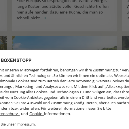
Ecke Europas so ursprünglich an. Weite Gebirge,
u
lange Küsten und Städte voller Geschichte treffen
W
hier aufeinander, dazu eine Küche, die man so
u
schnell nicht…
»
l
Urlaubsziele 2026: Diese
Länder und Regionen sind