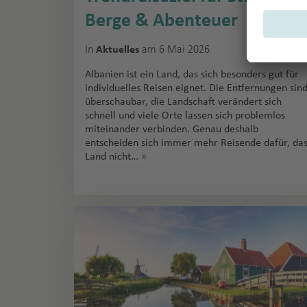
Berge & Abenteuer
In
am 6 Mai 2026
Aktuelles
Albanien ist ein Land, das sich besonders gut für
individuelles Reisen eignet. Die Entfernungen sin
überschaubar, die Landschaft verändert sich
schnell und viele Orte lassen sich problemlos
miteinander verbinden. Genau deshalb
entscheiden sich immer mehr Reisende dafür, da
Land nicht…
»