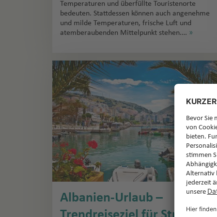
Temperaturen und überfüllte Touristenorte
bedeuten. Stattdessen können auch angenehme
und milde Temperaturen, frische Luft und
atemberaubenden Mittelpunkt stehen.…
»
Albanien-Urlaub –
Trendreiseziel für Strand,