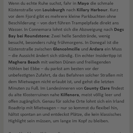
Wenn du echte Ruhe suchst, fahr in
Mayo
die schmale
Küstenstraße von
Louisburgh
nach
Killary Harbour
. Kurz
vor dem Fjord gibt es mehrere kleine Parkbuchten ohne
Beschilderung – von dort führen Trampelpfade direkt ans
Wasser. In Connemara lohnt sich die Abzweigung nach
Dogs
Bay bei Roundstone
: Zwei helle Sandstrände, wenig
besucht, besonders ruhig frühmorgens. In Donegal ist die
Küstenstraße zwischen
Glencolmcille
und
Ardara
ein Muss
– die Aussicht ändert sich ständig. Ein echter Insidertipp ist
Maghera Beach
mit weiten Dünen und freiliegenden
Höhlen bei Ebbe – du parkst am besten vor der
unbefestigten Zufahrt, da das Befahren solcher Straßen mit
dem Mietwagen nicht erlaubt ist, und gehst die letzten
Minuten zu Fuß. Im Landesinneren von
County Clare
findest
du alte Klosterruinen nahe
Kilfenora
, meist völlig leer und
offen zugänglich. Genau für solche Orte lohnt sich ein Irland
Roadtrip mit Mietwagen – nur so kommst du flexibel hin,
hältst spontan an und entdeckst Plätze, die kein klassisches
Highlight sein müssen, um lange im Kopf zu bleiben.