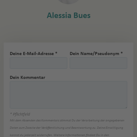
Alessia Bues
Deine E-Mail-Adresse *
Dein Name/Pseudonym *
Dein Kommentar
* Pflichtfeld
Mit dem Absenden des Kommentars stimmst Du der Verarbeitung der angegebenen
Daten zum Zwecke der Veröffentlichung und Beantwortung zu. Deine Einwilligung
kannst du jederzeit widerrufen. Weitere Informationen findest Du in den