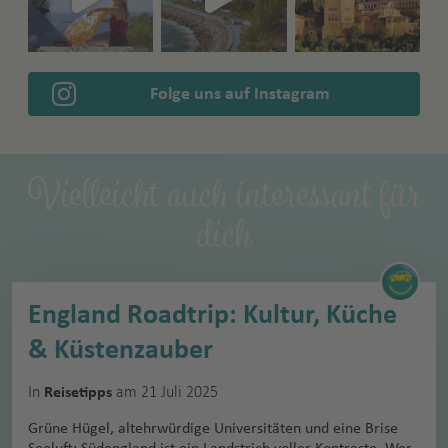
Folge uns auf Instagram
Vielleicht auch interessant für
dich
England Roadtrip: Kultur, Küche
& Küstenzauber
In
am 21 Juli 2025
Reisetipps
Grüne Hügel, altehrwürdige Universitäten und eine Brise