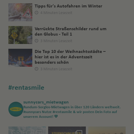
Tipps für's Autofahren im Winter
4 Minuten Lesezeit
Verrückte Straßenschilder rund um
den Globus - Teil 1
3 Minuten Lesezeit
Die Top 10 der Weihnachtsstädte –
hier ist es in der Adventszeit
besonders schön
3 Minuten Lesezeit
#rentasmile
sunnycars_mietwagen
Rundum-Sorglos-Mietwagen in über 120 Ländern weltweit.
#sunnycars
Nutze #rentasmile & wir posten Dein Foto auf
unserem Account! 💛