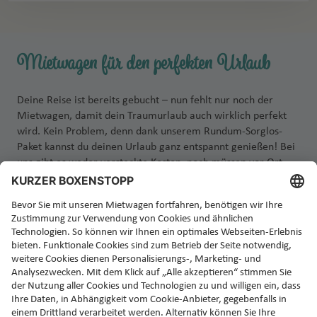
Mietwagen für den perfekten Urlaub
Deine Reise ist bereits gebucht – nun fehlt nur noch der
Mietwagen, damit dein Traumurlaub auch wirklich perfekt
wird. Kein Problem, denn dank unserem Rundum-Sorglos-
Paket kannst du deinen Urlaub ganz entspannt genießen! Bei
uns gibt es weder versteckte Kosten, noch müssen vor Ort
zusätzliche Versicherungen abgeschlossen werden. Einfach
Auto abholen, einsteigen und losfahren!
Jetzt Rundum-Sorglos-Mietwagen buchen!