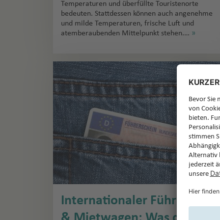
Temperaturen und überfüllte Touristenorte
bedeuten. Stattdessen können auch angenehme
und milde Temperaturen, frische Luft und
atemberaubenden Mittelpunkt stehen.…
»
Internationaler Führerschei
& Mietwagen: Was du vor