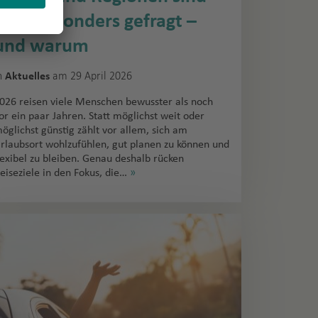
jetzt besonders gefragt –
und warum
n
am 29 April 2026
Aktuelles
026 reisen viele Menschen bewusster als noch
or ein paar Jahren. Statt möglichst weit oder
öglichst günstig zählt vor allem, sich am
rlaubsort wohlzufühlen, gut planen zu können und
lexibel zu bleiben. Genau deshalb rücken
eiseziele in den Fokus, die…
»