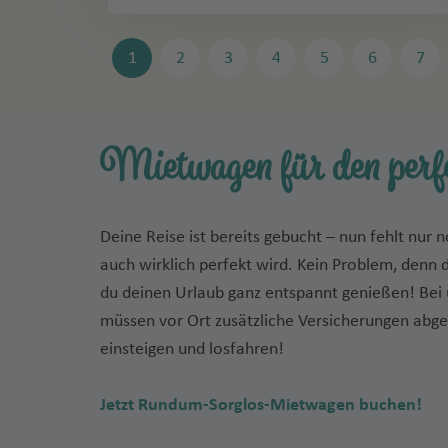
1
2
3
4
5
6
7
Mietwagen für den per
Deine Reise ist bereits gebucht – nun fehlt nu
auch wirklich perfekt wird. Kein Problem, den
du deinen Urlaub ganz entspannt genießen! Bei 
müssen vor Ort zusätzliche Versicherungen abg
einsteigen und losfahren!
Jetzt Rundum-Sorglos-Mietwagen buchen!