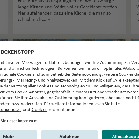
Ecke Europas so ursprünglich an. Weite Gebirge,
u
lange Küsten und Städte voller Geschichte treffen
W
hier aufeinander, dazu eine Küche, die man so
u
schnell nicht…
»
l
n
Albanien-Urlaub –
Trendreiseziel für Strand,