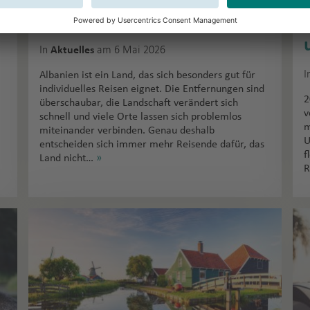
Berge & Abenteuer
In
am 6 Mai 2026
Aktuelles
I
Albanien ist ein Land, das sich besonders gut für
individuelles Reisen eignet. Die Entfernungen sind
2
überschaubar, die Landschaft verändert sich
v
schnell und viele Orte lassen sich problemlos
m
miteinander verbinden. Genau deshalb
U
entscheiden sich immer mehr Reisende dafür, das
f
Land nicht…
»
R