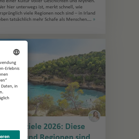
nd einer Kultur voller Geschichten und Mythen.
er hier unterwegs ist, merkt schnell, wie
rsprünglich viele Regionen noch sind – in Irland
eben tatsächlich mehr Schafe als Menschen.…
»
Urlaubsziele 2026: Diese
Länder und Regionen sind