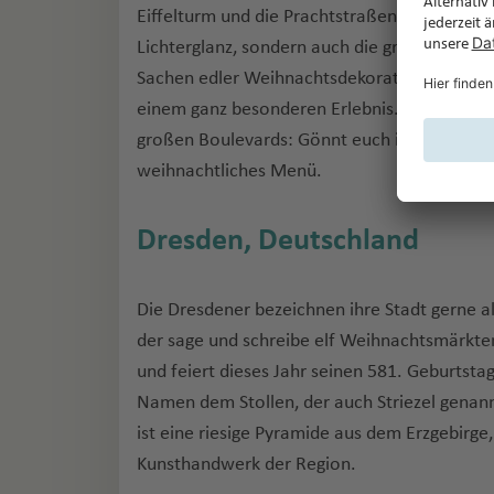
Eiffelturm und die Prachtstraßen wie die Ch
Lichterglanz, sondern auch die großen Kaufh
Sachen edler Weihnachtsdekoration gegensei
einem ganz besonderen Erlebnis. Die Krönun
großen Boulevards: Gönnt euch in einem der 
weihnachtliches Menü.
Dresden, Deutschland
Die Dresdener bezeichnen ihre Stadt gerne a
der sage und schreibe elf Weihnachtsmärkten
und feiert dieses Jahr seinen 581. Geburtsta
Namen dem Stollen, der auch Striezel genann
ist eine riesige Pyramide aus dem Erzgebirg
Kunsthandwerk der Region.