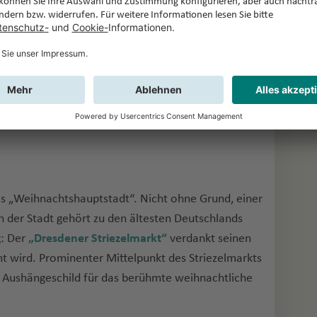
amps Elysées erstrahlen in weihnachtlichem
äuser und edlen Boutiquen versuchen sich in
tig zu übertreffen. Weihnachtsshopping wird so zu
g eures Bummels über die festlich beleuchteten
schicken Restaurants der Stadt ein exquisites
ls „Weihnachtshauptstadt“. Nicht ohne Grund, einer
 der Stadt gehört zu den ältesten Deutschlands
g: Der
„Dresdener Striezelmarkt“
verdankt seinen
t wird. Prominenter Mittelpunkt des Striezelmarkts
e, Aushängeschild für das berühmte weihnachtliche