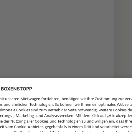
cksvoller als im Sommer. Seine Uferorte wie
wenn Nebel über dem Wasser liegt und die Lichter
s: Die Modemetropole Mailand liegt nur etwa eine
an den See mit einem Stadtbummel oder dem Besuch
 Auto unterwegs ist, kann beide Welten
e und pulsierendes Stadtleben in Reichweite.