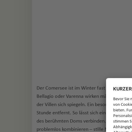
Der Comersee ist im Winter fast noch eindru
Bellagio oder Varenna wirken märchenhaft, 
der Villen sich spiegeln. Ein besonderes Plu
Stunde entfernt. So lässt sich ein Ausflug 
des berühmten Doms verbinden. Wer mit dem
problemlos kombinieren – stille Natur am Se