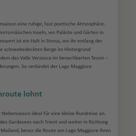
nsaison eine ruhige, fast poetische Atmosphäre.
Borromäischen Inseln, wo Paläste und Gärten in
swert ist ein Halt in Stresa, wo ihr entlang der
e schneebedeckten Berge im Hintergrund
udem das Valle Verzasca im benachbarten Tessin –
derungen. So verbindet der Lago Maggiore
route lohnt
r Nebensaison ideal für eine kleine Rundreise an.
g des Gardasees nach Trient und weiter in Richtung
 Mailand, bevor die Route am Lago Maggiore ihren