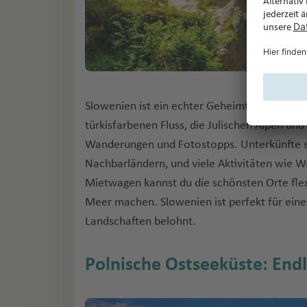
Slowenien ist ein echter Geheimtipp für alle,
türkisfarbenen Fluss, die Julischen Alpen und
Wanderungen und Fotostopps. Unterkünfte sin
Nachbarländern, und viele Aktivitäten wie 
Mietwagen kannst du die schönsten Orte fle
Meer machen. Slowenien ist perfekt für eine
Landschaften belohnt.
Polnische Ostseeküste: End