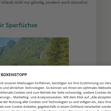
 Urlaub nicht nur günstig, sondern auch stressfrei
ür Sparfüchse