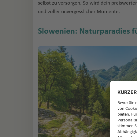
selbst zu versorgen. So wird dein preiswerter
und voller unvergesslicher Momente.
Slowenien: Naturparadies f