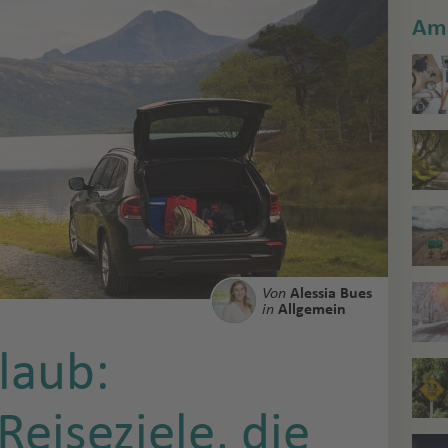
Am 
Von
Alessia Bues
in
Allgemein
laub:
Reiseziele, die