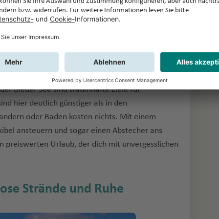
 die Natur lieben. Das Soča-Tal mit seinem
 der Bleder See sind traumhafte Ziele für
d hier deutlich günstiger als in den
Wandern oder Baden kosten nichts. Mit einem
xibel ansteuern und sogar einen Abstecher ans
n preiswerten Urlaub, der dich mit unvergesslichen
lose Strände und Ruhe