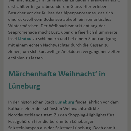
Weihnachtszeit, im Rahmen der Lindauer Hafenweihnacht,
erstrahlt er in ganz besonderem Glanz. Hier erleben
Besucher vor der Kulisse des Alpenpanoramas, das sich
eindrucksvoll vom Bodensee abhebt, ein romantisches
Wintermärchen. Der Weihnachtsmarkt entlang der
Seepromenade macht Lust, über die feierlich illuminierte
Insel
Lindau
zu schlendern und bei einem Stadtrundgang
mit einem echten Nachtwächter durch die Gassen zu
ziehen, um sich kurzweilige Anekdoten vergangener Zeiten
erzählen zu lassen.
Märchenhafte Weihnacht‘ in
Lüneburg
In der historischen Stadt
Lüneburg
findet jährlich vor dem
Rathaus einer der schönsten Weihnachtsmärkte
Norddeutschlands statt. Zu den Shopping-Highlights fürs
Fest gehören hier die berühmten Lüneburger
Salzsteinlampen aus der Salzstadt Lüneburg. Doch damit