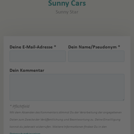
Sunny Cars
Sunny Star
Deine E-Mail-Adresse *
Dein Name/Pseudonym *
Dein Kommentar
* Pflichtfeld
Mit dem Absenden des Kommentars stimmst Du der Verarbeitung der angegebenen
Daten zum Zwecke der Veröffentlichung und Beantwortung zu. Deine Einwilligung
kannst du jederzeit widerrufen. Weitere Informationen findest Du in den