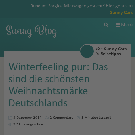
Rundum-Sorglos-Mietwagen gesucht? Hier geht’s zu
Sunny Cars
Sunny Blog
Menü
Von
Sunny Cars
in
Reisetipps
Winterfeeling pur: Das
sind die schönsten
Weihnachtsmärke
Deutschlands
3 Dezember 2014
2
Kommentare
3 Minuten Lesezeit
9.215
x angesehen