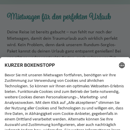
Mietwagen für den perfekten Urlaub
Deine Reise ist bereits gebucht – nun fehlt nur noch der
Mietwagen, damit dein Traumurlaub auch wirklich perfekt
wird. Kein Problem, denn dank unserem Rundum-Sorglos-
Paket kannst du deinen Urlaub ganz entspannt genießen! Bei
uns gibt es weder versteckte Kosten, noch müssen vor Ort
zusätzliche Versicherungen abgeschlossen werden. Einfach
Auto abholen, einsteigen und losfahren!
Jetzt Rundum-Sorglos-Mietwagen buchen!