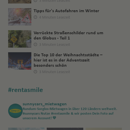
3 Minuten Lesezeit
Tipps für's Autofahren im Winter
4 Minuten Lesezeit
Verrückte Straßenschilder rund um
den Globus - Teil 1
3 Minuten Lesezeit
Die Top 10 der Weihnachtsstädte –
hier ist es in der Adventszeit
besonders schön
3 Minuten Lesezeit
#rentasmile
sunnycars_mietwagen
Rundum-Sorglos-Mietwagen in über 120 Ländern weltweit.
#sunnycars
Nutze #rentasmile & wir posten Dein Foto auf
unserem Account! 💛