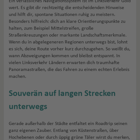
Ein verlässliches Navigationssystem ist im Linksverkehr Gold
wert. Es gibt dir rechtzeitig die entscheidenden Hinweise
und hilft dir, spontane Situationen ruhig zu meistern.
Besonders hilfreich: dich an klare Orientierungspunkte zu
halten, zum Beispiel Mittelstreifen, große
Straßenkreuzungen oder markante Landschaftsmerkmale.
Wenn du in abgelegeneren Regionen unterwegs bist, lohnt
es sich, deine Route vorher kurz durchzugehen. So weißt du,
wann Abzweigungen kommen und bleibst entspannt. In
vielen Linksverkehr Ländern erwarten dich traumhafte
Panoramastraßen, die das Fahren zu einem echten Erlebnis
machen.
Souverän auf langen Strecken
unterwegs
Gerade außerhalb der Städte entfaltet ein Roadtrip seinen
ganz eigenen Zauber. Entlang von Küstenstraßen, über
Hochebenen oder durch üppig grüne Täler wirst du merken,