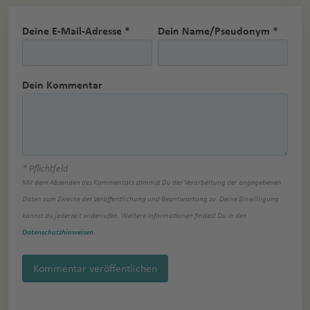
Deine E-Mail-Adresse *
Dein Name/Pseudonym *
Dein Kommentar
* Pflichtfeld
Mit dem Absenden des Kommentars stimmst Du der Verarbeitung der angegebenen
Daten zum Zwecke der Veröffentlichung und Beantwortung zu. Deine Einwilligung
kannst du jederzeit widerrufen. Weitere Informationen findest Du in den
Datenschutzhinweisen
.
Kommentar veröffentlichen