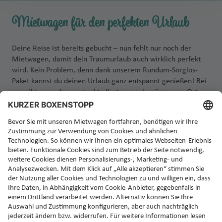
Mietwagen für den perfekten Urlaub
Deine Reise ist bereits gebucht – nun fehlt nur noch der
Mietwagen, damit dein Traumurlaub auch wirklich perfekt
wird. Kein Problem, denn dank unserem Rundum-Sorglos-
Paket kannst du deinen Urlaub ganz entspannt genießen! Bei
uns gibt es weder versteckte Kosten, noch müssen vor Ort
zusätzliche Versicherungen abgeschlossen werden. Einfach
Auto abholen, einsteigen und losfahren!
Jetzt Rundum-Sorglos-Mietwagen buchen!