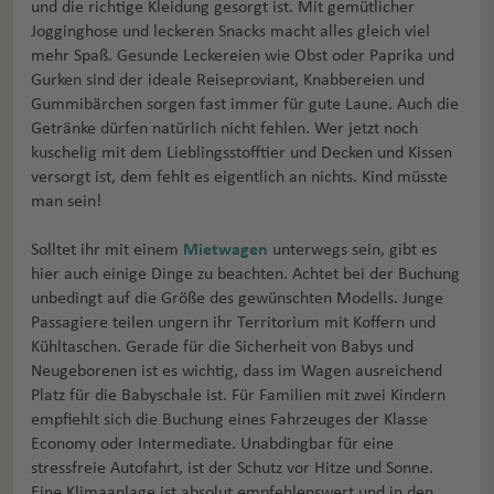
und die richtige Kleidung gesorgt ist. Mit gemütlicher
Jogginghose und leckeren Snacks macht alles gleich viel
mehr Spaß. Gesunde Leckereien wie Obst oder Paprika und
Gurken sind der ideale Reiseproviant, Knabbereien und
Gummibärchen sorgen fast immer für gute Laune. Auch die
Getränke dürfen natürlich nicht fehlen. Wer jetzt noch
kuschelig mit dem Lieblingsstofftier und Decken und Kissen
versorgt ist, dem fehlt es eigentlich an nichts. Kind müsste
man sein!
Solltet ihr mit einem
Mietwagen
unterwegs sein, gibt es
hier auch einige Dinge zu beachten. Achtet bei der Buchung
unbedingt auf die Größe des gewünschten Modells. Junge
Passagiere teilen ungern ihr Territorium mit Koffern und
Kühltaschen. Gerade für die Sicherheit von Babys und
Neugeborenen ist es wichtig, dass im Wagen ausreichend
Platz für die Babyschale ist. Für Familien mit zwei Kindern
empfiehlt sich die Buchung eines Fahrzeuges der Klasse
Economy oder Intermediate. Unabdingbar für eine
stressfreie Autofahrt, ist der Schutz vor Hitze und Sonne.
Eine Klimaanlage ist absolut empfehlenswert und in den