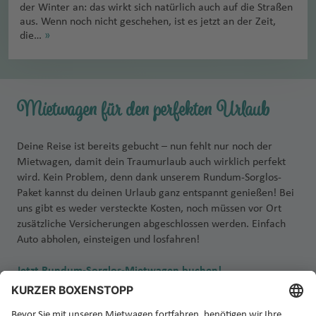
der Winter an: das wirkt sich natürlich auch auf die Straßen
aus. Wenn noch nicht geschehen, ist es jetzt an der Zeit,
die…
»
Mietwagen für den perfekten Urlaub
Deine Reise ist bereits gebucht – nun fehlt nur noch der
Mietwagen, damit dein Traumurlaub auch wirklich perfekt
wird. Kein Problem, denn dank unserem Rundum-Sorglos-
Paket kannst du deinen Urlaub ganz entspannt genießen! Bei
uns gibt es weder versteckte Kosten, noch müssen vor Ort
zusätzliche Versicherungen abgeschlossen werden. Einfach
Auto abholen, einsteigen und losfahren!
Jetzt Rundum-Sorglos-Mietwagen buchen!