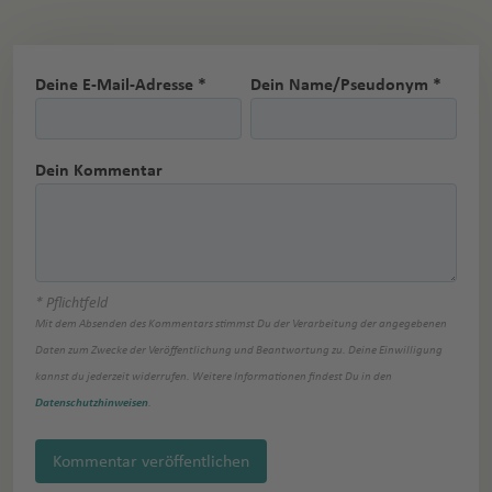
Deine E-Mail-Adresse *
Dein Name/Pseudonym *
Dein Kommentar
* Pflichtfeld
Mit dem Absenden des Kommentars stimmst Du der Verarbeitung der angegebenen
Daten zum Zwecke der Veröffentlichung und Beantwortung zu. Deine Einwilligung
kannst du jederzeit widerrufen. Weitere Informationen findest Du in den
Datenschutzhinweisen
.
Kommentar veröffentlichen