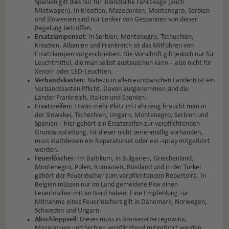
Spanien gilt dies nur für inländische Fahrzeuge (auch
Mietwagen). In Kroatien, Mazedonien, Montenegro, Serbien
und Slowenien sind nur Lenker von Gespannen von dieser
Regelung betroffen.
Ersatzlampenset
: In Serbien, Montenegro, Tschechien,
Kroatien, Albanien und Frankreich ist das Mitführen von
Ersatzlampen vorgeschrieben. Die Vorschrift gilt jedoch nur für
Leuchtmittel, die man selbst austauschen kann – also nicht für
Xenon- oder LED-Leuchten.
Verbandskasten
: Nahezu in allen europäischen Ländern ist ein
Verbandskasten Pflicht. Davon ausgenommen sind die
Länder Frankreich, Italien und Spanien.
Ersatzreifen
: Etwas mehr Platz im Fahrzeug braucht man in
der Slowakei, Tschechien, Ungarn, Montenegro, Serbien und
Spanien – hier gehört ein Ersatzreifen zur verpflichtenden
Grundausstattung. Ist dieser nicht serienmäßig vorhanden,
muss stattdessen ein Reparaturset oder ein -spray mitgeführt
werden.
Feuerlöscher
: Im Baltikum, in Bulgarien, Griechenland,
Montenegro, Polen, Rumänien, Russland und in der Türkei
gehört der Feuerlöscher zum verpflichtenden Repertoire. In
Belgien müssen nur im Land gemeldete Pkw einen
Feuerlöscher mit an Bord haben. Eine Empfehlung zur
Mitnahme eines Feuerlöschers gilt in Dänemark, Norwegen,
Schweden und Ungarn.
Abschleppseil
: Dieses muss in Bosnien-Herzegowina,
Mazedonien und Serbien verpflichtend mitgeführt werden.