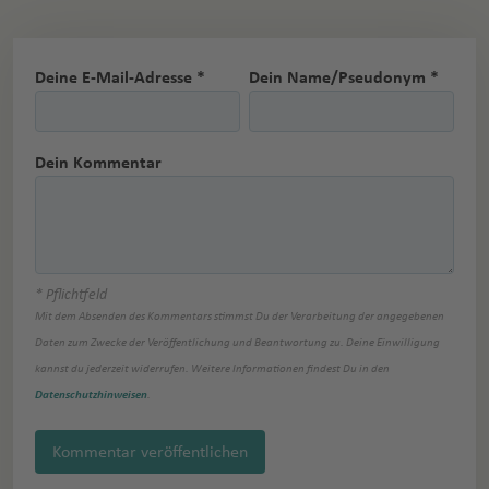
Deine E-Mail-Adresse *
Dein Name/Pseudonym *
Dein Kommentar
* Pflichtfeld
Mit dem Absenden des Kommentars stimmst Du der Verarbeitung der angegebenen
Daten zum Zwecke der Veröffentlichung und Beantwortung zu. Deine Einwilligung
kannst du jederzeit widerrufen. Weitere Informationen findest Du in den
Datenschutzhinweisen
.
Kommentar veröffentlichen