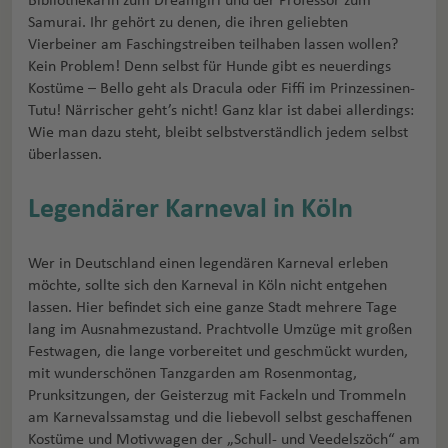
Bibliothekarin zum Dreamgirl und der Professor zum
Samurai. Ihr gehört zu denen, die ihren geliebten
Vierbeiner am Faschingstreiben teilhaben lassen wollen?
Kein Problem! Denn selbst für Hunde gibt es neuerdings
Kostüme – Bello geht als Dracula oder Fiffi im Prinzessinen-
Tutu! Närrischer geht’s nicht! Ganz klar ist dabei allerdings:
Wie man dazu steht, bleibt selbstverständlich jedem selbst
überlassen.
Legendärer Karneval in Köln
Wer in Deutschland einen legendären Karneval erleben
möchte, sollte sich den Karneval in Köln nicht entgehen
lassen. Hier befindet sich eine ganze Stadt mehrere Tage
lang im Ausnahmezustand. Prachtvolle Umzüge mit großen
Festwagen, die lange vorbereitet und geschmückt wurden,
mit wunderschönen Tanzgarden am Rosenmontag,
Prunksitzungen, der Geisterzug mit Fackeln und Trommeln
am Karnevalssamstag und die liebevoll selbst geschaffenen
Kostüme und Motivwagen der „Schull- und Veedelszöch“ am