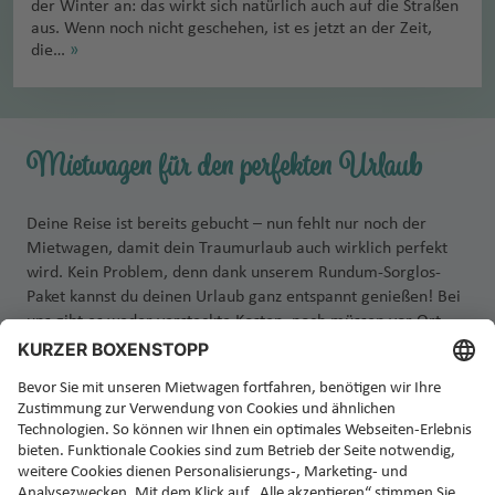
der Winter an: das wirkt sich natürlich auch auf die Straßen
aus. Wenn noch nicht geschehen, ist es jetzt an der Zeit,
die…
»
Mietwagen für den perfekten Urlaub
Deine Reise ist bereits gebucht – nun fehlt nur noch der
Mietwagen, damit dein Traumurlaub auch wirklich perfekt
wird. Kein Problem, denn dank unserem Rundum-Sorglos-
Paket kannst du deinen Urlaub ganz entspannt genießen! Bei
uns gibt es weder versteckte Kosten, noch müssen vor Ort
zusätzliche Versicherungen abgeschlossen werden. Einfach
Auto abholen, einsteigen und losfahren!
Jetzt Rundum-Sorglos-Mietwagen buchen!