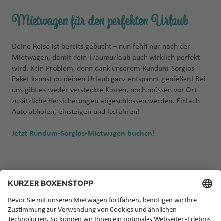
Mietwagen für den perfekten Urlaub
Deine Reise ist bereits gebucht – nun fehlt nur noch der
Mietwagen, damit dein Traumurlaub auch wirklich perfekt
wird. Kein Problem, denn dank unserem Rundum-Sorglos-
Paket kannst du deinen Urlaub ganz entspannt genießen! Bei
uns gibt es weder versteckte Kosten, noch müssen vor Ort
zusätzliche Versicherungen abgeschlossen werden. Einfach
Auto abholen, einsteigen und losfahren!
Jetzt Rundum-Sorglos-Mietwagen buchen!