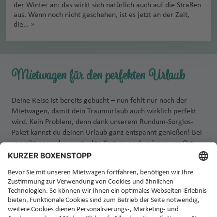
der Winter an: das wirkt sich natürlich auch auf die Straßen
aus. Wenn noch nicht geschehen, ist es jetzt an der Zeit,
die…
»
Mietwagen für den perfekten Urlaub
Deine Reise ist bereits gebucht – nun fehlt nur noch der
Mietwagen, damit dein Traumurlaub auch wirklich perfekt
wird. Kein Problem, denn dank unserem Rundum-Sorglos-
Paket kannst du deinen Urlaub ganz entspannt genießen! Bei
uns gibt es weder versteckte Kosten, noch müssen vor Ort
zusätzliche Versicherungen abgeschlossen werden. Einfach
Auto abholen, einsteigen und losfahren!
Jetzt Rundum-Sorglos-Mietwagen buchen!