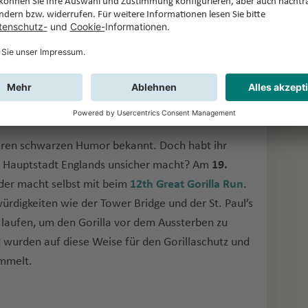
 in München zum 182. Mal „O’zapft is!“. Seid mit
n Volksfest der Welt dabei und erlebt München im
hale, schunkelt mit zum neuen Wiesnhit und nutzt
 der bayerischen Hauptstadt zu entdecken.
England
 ihren schwarzen Humor bekannt. Doch habt ihr
ie Hauptstadt Englands unsicher macht? Am
19.
oder macht selbst mit beim
12th Great Gorilla Run
.
ürdigkeiten wie der Tower Bridge und der St. Paul’s
 laufen, um den Gorilla vor dem Aussterben zu
d wurden auf diese Weise für den Gorillaschutz und
ammelt.