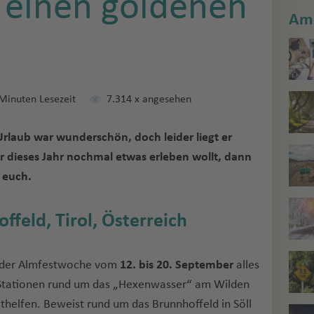
r einen goldenen
Am 
Minuten Lesezeit
7.314
x angesehen
rlaub war wunderschön, doch leider liegt er
r dieses Jahr nochmal etwas erleben wollt, dann
r euch.
ffeld, Tirol, Österreich
nd der Almfestwoche vom
12. bis 20. September
alles
n Stationen rund um das „Hexenwasser“ am Wilden
thelfen. Beweist rund um das Brunnhoffeld in Söll