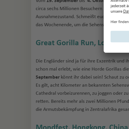
Vom
19. September
bis
4. Oktober
heißt es
circa sechs Millionen Besuchern beim größte
Ausnahmezustand. Schmeißt euch fesch in Sc
das Wochenende, um die Sehenswürdigkeiten
Great Gorilla Run, London, 
Die Engländer sind ja für ihre Exzentrik und
schon mal erlebt, wie eine Horde Gorillas d
September
könnt ihr dabei sein! Schaut zu 
Es gilt, acht Kilometer an bekannten Sehensw
Cathedral vorbeizurennen, zu joggen oder zu
retten. Bereits mehr als zwei Millionen Pfun
die Armutsbekämpfung in Zentralafrika ges
Mondfest, Hongkong, China