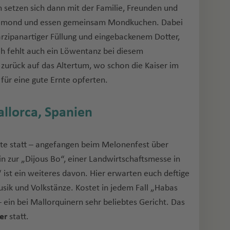
n setzen sich dann mit der Familie, Freunden und
llmond und essen gemeinsam Mondkuchen. Dabei
rzipanartiger Füllung und eingebackenem Dotter,
ch fehlt auch ein Löwentanz bei diesem
 zurück auf das Altertum, wo schon die Kaiser im
ür eine gute Ernte opferten.
allorca, Spanien
ste statt – angefangen beim Melonenfest über
in zur „Dijous Bo“, einer Landwirtschaftsmesse in
“ ist ein weiteres davon. Hier erwarten euch deftige
ik und Volkstänze. Kostet in jedem Fall „Habas
 ein bei Mallorquinern sehr beliebtes Gericht. Das
er
statt.