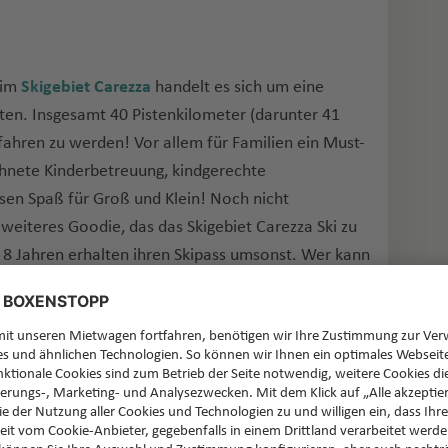
eim
Skigebiet Carezza
handelt es sich um eine
iten. Insgesamt 40 Pistenkilometer (darunter 41
fahren zu werden! Vor allem für Familien ein Must-
chnete Kinderbetreuung, kindgerechte
sen Spaß für Groß und Klein! Noch nicht
weiteres Goodie, das das Skigebiet Carezza Ski zu
on 8 Jahren erhalten ihren Skipass umsonst. Wer kann