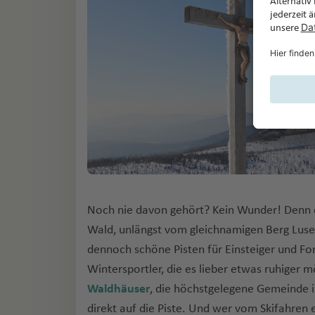
Noch nie davon gehört? Kein Wunder! Denn da
Wald, unlängst vom gleichnamigen Berg Lusen 
dennoch schöne Pisten für Einsteiger und For
Wintersportler, die es lieber etwas ruhiger
Waldhäuser
, die höchstgelegene Gemeinde i
direkt auf die Piste. Und wer vom Skifahren 