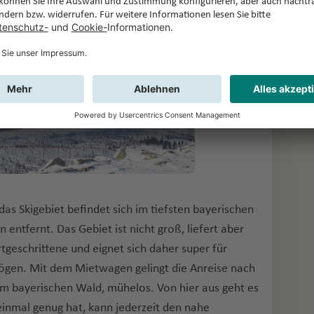
s Skigebiet befindet sich im tiefsten bayerischen
entfernt. Das Gebiet ist nicht groß, liefert aber
tgeschrittene und eignet sich daher super für
 mögen. Mit dem Mietwagen gelingt die Anreise nach
m bayerischen Wald, mühelos. Von hier aus geht es
einmal genug hat, kann jederzeit den nahe