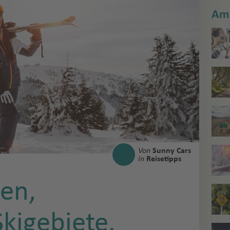
Am 
Von
Sunny Cars
in
Reisetipps
ten,
kigebiete.