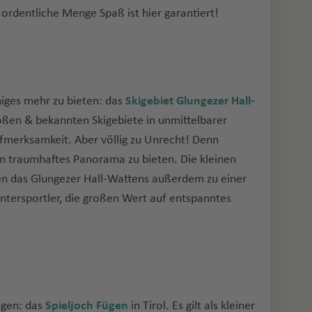
rdentliche Menge Spaß ist hier garantiert!
niges mehr zu bieten: das
Skigebiet Glungezer Hall-
oßen & bekannten Skigebiete in unmittelbarer
erksamkeit. Aber völlig zu Unrecht! Denn
n traumhaftes Panorama zu bieten. Die kleinen
n das Glungezer Hall-Wattens außerdem zu einer
intersportler, die großen Wert auf entspanntes
mögen: das
Spieljoch Fügen
in Tirol. Es gilt als kleiner