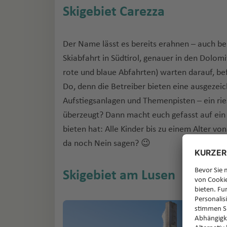
Skigebiet Carezza
Der Name lässt es bereits erahnen – auch b
Skiabfahrt in Südtirol, genauer in den Dolom
rote und blaue Abfahrten) warten darauf, be
Do, denn die Betreiber bieten eine ausgezei
Aufstiegsanlagen und Themenpisten – ein rie
überzeugt? Dann macht euch gefasst auf ein 
bieten hat: Alle Kinder bis zu einem Alter v
da noch Nein sagen? 😉
Skigebiet am Lusen