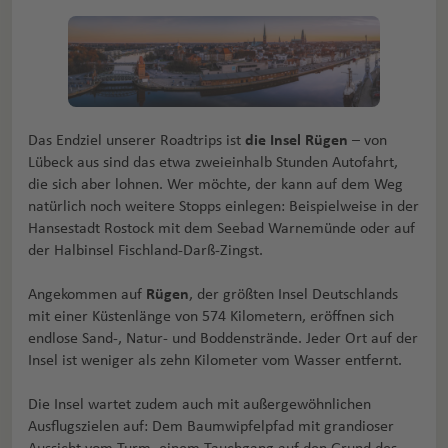
Das Endziel unserer Roadtrips ist
die Insel Rügen
– von
Lübeck aus sind das etwa zweieinhalb Stunden Autofahrt,
die sich aber lohnen. Wer möchte, der kann auf dem Weg
natürlich noch weitere Stopps einlegen: Beispielweise in der
Hansestadt Rostock mit dem Seebad Warnemünde oder auf
der Halbinsel Fischland-Darß-Zingst.
Angekommen auf
Rügen
, der größten Insel Deutschlands
mit einer Küstenlänge von 574 Kilometern, eröffnen sich
endlose Sand-, Natur- und Boddenstrände. Jeder Ort auf der
Insel ist weniger als zehn Kilometer vom Wasser entfernt.
Die Insel wartet zudem auch mit außergewöhnlichen
Ausflugszielen auf: Dem Baumwipfelpfad mit grandioser
Aussicht vom Turm, einem Tauchgang auf den Grund des