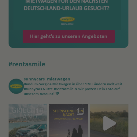
Hier geht's zu unseren Angeboten
#rentasmile
sunnycars_mietwagen
Rundum-Sorglos-Mietwagen in über 120 Ländern weltweit.
#sunnycars
Nutze #rentasmile & wir posten Dein Foto auf
unserem Account! 💛