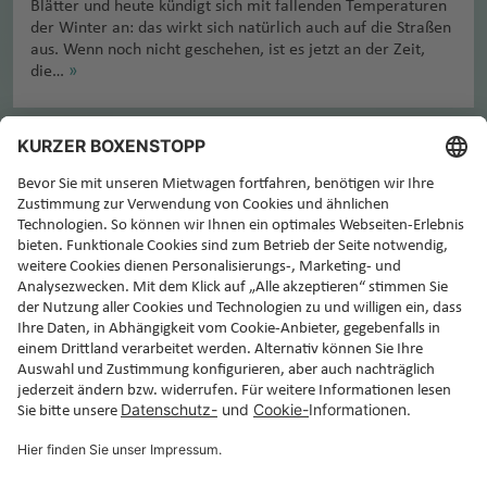
Blätter und heute kündigt sich mit fallenden Temperaturen
der Winter an: das wirkt sich natürlich auch auf die Straßen
aus. Wenn noch nicht geschehen, ist es jetzt an der Zeit,
die…
»
Mietwagen für den perfekten Urlaub
Deine Reise ist bereits gebucht – nun fehlt nur noch der
Mietwagen, damit dein Traumurlaub auch wirklich perfekt
wird. Kein Problem, denn dank unserem Rundum-Sorglos-
Paket kannst du deinen Urlaub ganz entspannt genießen! Bei
uns gibt es weder versteckte Kosten, noch müssen vor Ort
zusätzliche Versicherungen abgeschlossen werden. Einfach
Auto abholen, einsteigen und losfahren!
Jetzt Rundum-Sorglos-Mietwagen buchen!