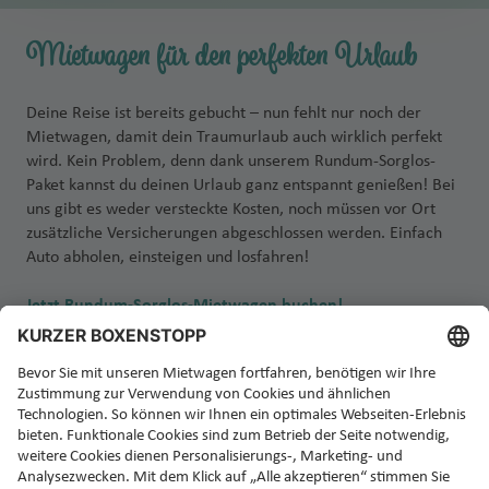
Mietwagen für den perfekten Urlaub
Deine Reise ist bereits gebucht – nun fehlt nur noch der
Mietwagen, damit dein Traumurlaub auch wirklich perfekt
wird. Kein Problem, denn dank unserem Rundum-Sorglos-
Paket kannst du deinen Urlaub ganz entspannt genießen! Bei
uns gibt es weder versteckte Kosten, noch müssen vor Ort
zusätzliche Versicherungen abgeschlossen werden. Einfach
Auto abholen, einsteigen und losfahren!
Jetzt Rundum-Sorglos-Mietwagen buchen!