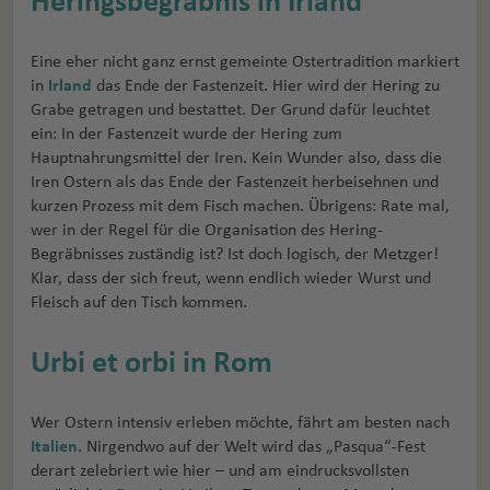
Heringsbegräbnis in Irland
Eine eher nicht ganz ernst gemeinte Ostertradition markiert
in
Irland
das Ende der Fastenzeit. Hier wird der Hering zu
Grabe getragen und bestattet. Der Grund dafür leuchtet
ein: In der Fastenzeit wurde der Hering zum
Hauptnahrungsmittel der Iren. Kein Wunder also, dass die
Iren Ostern als das Ende der Fastenzeit herbeisehnen und
kurzen Prozess mit dem Fisch machen. Übrigens: Rate mal,
wer in der Regel für die Organisation des Hering-
Begräbnisses zuständig ist? Ist doch logisch, der Metzger!
Klar, dass der sich freut, wenn endlich wieder Wurst und
Fleisch auf den Tisch kommen.
Urbi et orbi in Rom
Wer Ostern intensiv erleben möchte, fährt am besten nach
Italien
. Nirgendwo auf der Welt wird das „Pasqua“-Fest
derart zelebriert wie hier – und am eindrucksvollsten